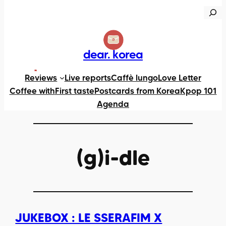
R
e
c
h
dear. korea
e
X
https://www.instagram.com/dearkorea82
TikTok
Reviews
Live reports
Caffè lungo
Love Letter
r
Coffee with
First taste
Postcards from Korea
Kpop 101
c
Agenda
h
e
r
(g)i-dle
JUKEBOX : LE SSERAFIM X