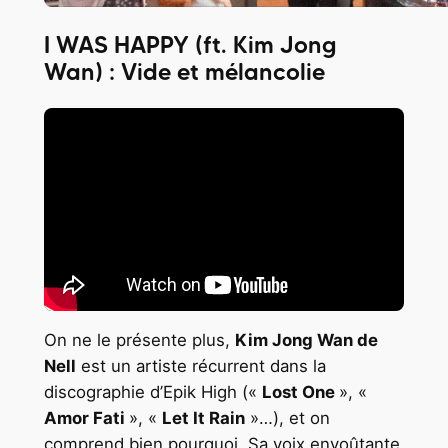
I WAS HAPPY (ft. Kim Jong
Wan) : Vide et mélancolie
On ne le présente plus,
Kim Jong Wan de
Nell
est un artiste récurrent dans la
discographie d’Epik High («
Lost One
», «
Amor Fati
», «
Let It Rain
»…), et on
comprend bien pourquoi. Sa voix envoûtante