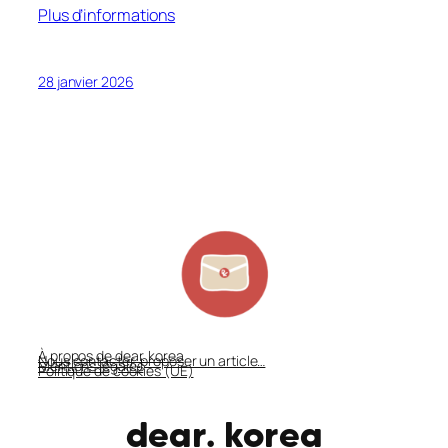
Plus d’informations
28 janvier 2026
À propos de dear. korea
Nous contacter, proposer un article…
Mentions légales
Politique de cookies (UE)
dear. korea