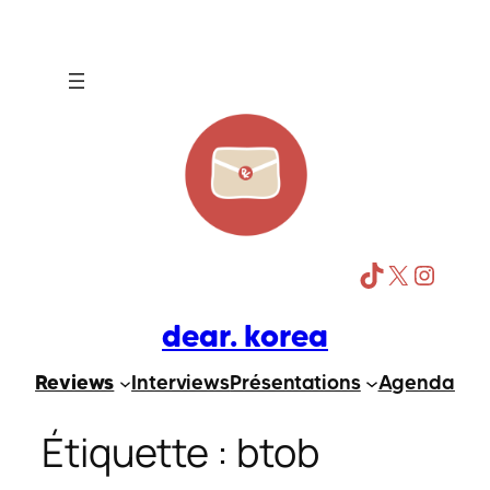
Aller
au
contenu
TikTok
X
Instagram
dear. korea
Reviews
Interviews
Présentations
Agenda
Étiquette :
btob