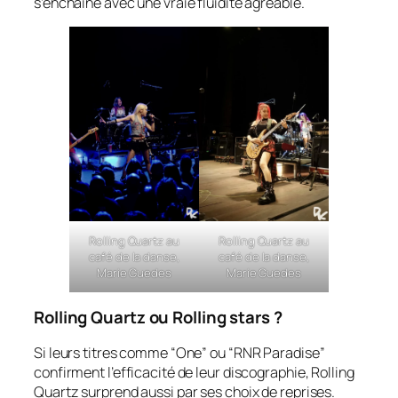
s’enchaîne avec une vraie fluidité agréable.
Rolling Quartz au
Rolling Quartz au
café de la danse,
café de la danse,
Marie Guedes
Marie Guedes
Rolling Quartz ou Rolling stars ?
Si leurs titres comme “One” ou “RNR Paradise”
confirment l’efficacité de leur discographie, Rolling
Quartz surprend aussi par ses choix de reprises.