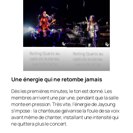
Rolling Quartz au
Rolling Quartz au
café de la danse,
café de la danse,
Marie Guedes
Marie Guedes
Une énergie qui ne retombe jamais
Dès les premières minutes, le ton est donné. Les
membres arrivent une par une, pendant que la salle
monte en pression. Très vite, l’énergie de Jayoung
s’impose : la chanteuse galvanise la foule de sa voix
avant même de chanter, installant une intensité qui
ne quittera plus le concert.