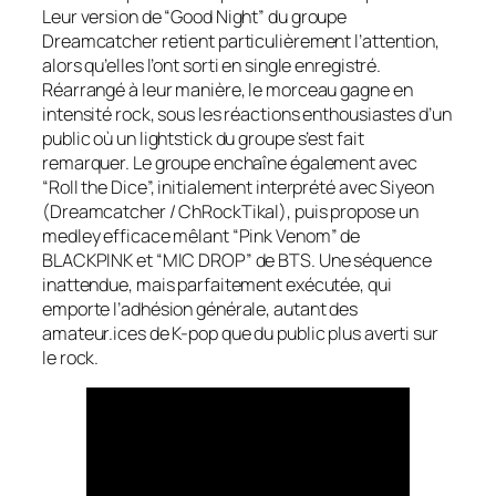
Leur version de “Good Night” du groupe
Dreamcatcher retient particulièrement l’attention,
alors qu’elles l’ont sorti en single enregistré.
Réarrangé à leur manière, le morceau gagne en
intensité rock, sous les réactions enthousiastes d’un
public où un lightstick du groupe s’est fait
remarquer. Le groupe enchaîne également avec
“Roll the Dice”, initialement interprété avec Siyeon
(Dreamcatcher / ChRockTikal), puis propose un
medley efficace mêlant “Pink Venom” de
BLACKPINK et “MIC DROP” de BTS. Une séquence
inattendue, mais parfaitement exécutée, qui
emporte l’adhésion générale, autant des
amateur.ices de K-pop que du public plus averti sur
le rock.