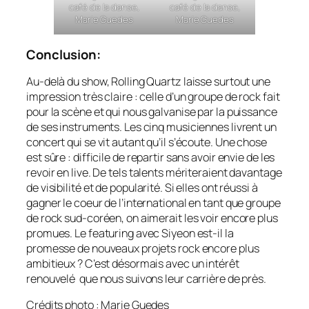
café de la danse,
café de la danse,
Marie Guedes
Marie Guedes
Conclusion:
Au-delà du show, Rolling Quartz laisse surtout une
impression très claire : celle d’un groupe de rock fait
pour la scène et qui nous galvanise par la puissance
de ses instruments. Les cinq musiciennes livrent un
concert qui se vit autant qu’il s’écoute. Une chose
est sûre : difficile de repartir sans avoir envie de les
revoir en live. De tels talents mériteraient davantage
de visibilité et de popularité. Si elles ont réussi à
gagner le coeur de l’international en tant que groupe
de rock sud-coréen, on aimerait les voir encore plus
promues. Le featuring avec Siyeon est-il la
promesse de nouveaux projets rock encore plus
ambitieux ? C’est désormais avec un intérêt
renouvelé que nous suivons leur carrière de près.
Crédits photo : Marie Guedes