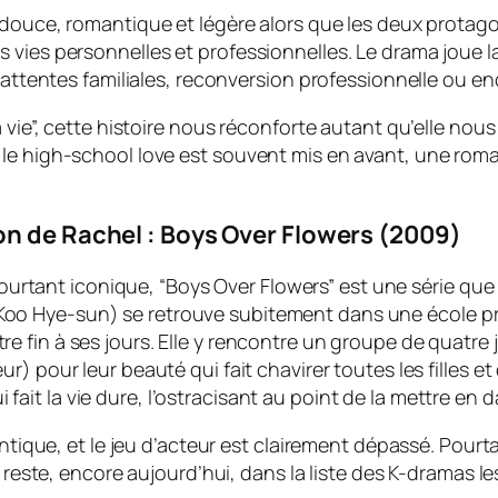
ire douce, romantique et légère alors que les deux prot
 vies personnelles et professionnelles. Le drama joue la
, attentes familiales, reconversion professionnelle ou e
 vie”, cette histoire nous réconforte autant qu’elle nous
le high-school love est souvent mis en avant, une roma
 de Rachel : Boys Over Flowers (2009)
urtant iconique, “Boys Over Flowers” est une série qu
Koo Hye-sun) se retrouve subitement dans une école privé
ttre fin à ses jours. Elle y rencontre un groupe de qua
leur) pour leur beauté qui fait chavirer toutes les filles
 fait la vie dure, l’ostracisant au point de la mettre e
mantique, et le jeu d’acteur est clairement dépassé. Pour
le reste, encore aujourd’hui, dans la liste des K-dramas 