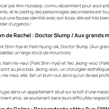
encer par Ahn Hyoseop, connu récemment pour avoir prê
nte, et le casting des personnages secondaires est tout 
ous une fausse identité avec son boss, elle est très bie
der d’urgence !
 de Rachel : Doctor Slump / Aux grands m
 Park Shin-hye et Park Hyung-sik, Doctor Slump (Aux gra
ossédez un large stock de mouchoirs.
ée, Nam Ha-neul (Park Shin-hye) et Yeo Jeong-woo (Park
es sont au plus bas. Jeong-woo, un chirurgien esthétiq
. Ha-neul, elle, fait un burn-out alors qu’un de ses pr
fugie dans un appartement situé sur le toît d’une maison
iennent amis, se soutenant dans leurs difficultés respect