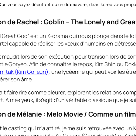
Que vous soyez débutant ou un dramavore, dear. korea vous propos
 de Rachel : Goblin – The Lonely and Gre
d Great God” est un K-drama qui nous plonge dans le fo
rtel capable de réaliser les vœux d’humains en détresse
t maudit lors de son exécution pour trahison lors de s
ie Goryeo. Afin de connaître le repos, Kim Shin ou
Dok
un-tak (Kim Go-eun)
, une lycéenne qui peut voir les êtr
pérer son âme.
 faire rire comme pleurer, explorant les relations comple
t. A mes yeux, il s’agit d’un véritable classique que je 
 de Mélanie : Melo Movie / Comme un fil
t le casting qui m’a attiré, je me suis retrouvée avec u
d de passion cinéphile. Ko Gyeom (Choi Woosik) et Kim