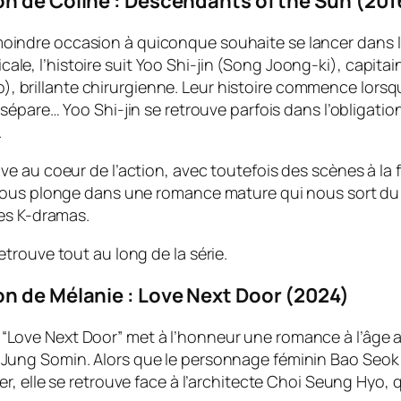
 de Coline : Descendants of the Sun (20
oindre occasion à quiconque souhaite se lancer dans l
ale, l’histoire suit Yoo Shi-jin (Song Joong-ki), capit
 brillante chirurgienne. Leur histoire commence lorsqu
es sépare… Yoo Shi-jin se retrouve parfois dans l’obligati
.
e au coeur de l’action, avec toutefois des scènes à la
nous plonge dans une romance mature qui nous sort du 
des K-dramas.
trouve tout au long de la série.
 de Mélanie : Love Next Door (2024)
“Love Next Door” met à l’honneur une romance à l’âge a
 Jung Somin. Alors que le personnage féminin Bao Seok 
nger, elle se retrouve face à l’architecte Choi Seung Hyo