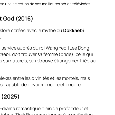
e une sélection de ses meilleures séries télévisées
at God (2016)
lklore coréen avec le mythe du
Dokkaebi
.
on service auprès du roi Wang Yeo (Lee Dong-
kaebi
, doit trouver sa femme (
bride
), celle qui
es surnaturels, se retrouve étrangement liée au
xes entre les divinités et les mortels, mais
suis capable de dévorer encore et encore.
m (2025)
n K-drama romantique plein de profondeur et
 Mubee (Park Boyoung) jouent à la perfection