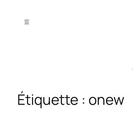
Aller
au
contenu
Étiquette :
onew