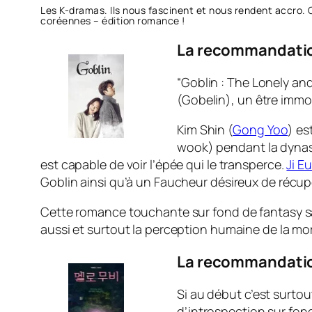
Les K-dramas. Ils nous fascinent et nous rendent accro. 
coréennes – édition romance !
La recommandation
“Goblin : The Lonely an
(Gobelin), un être immo
Kim Shin (
Gong Yoo
) es
wook) pendant la dynast
est capable de voir l’épée qui le transperce.
Ji E
Goblin ainsi qu’à un Faucheur désireux de récu
Cette romance touchante sur fond de fantasy sait
aussi et surtout la perception humaine de la mor
La recommandation
Si au début c’est surtou
d’introspection sur fon