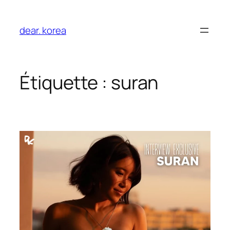
Aller
au
dear. korea
contenu
Étiquette :
suran