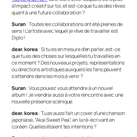
d’impact créatif sur toi, et est-ce que tu as des rêves
quant à une future collaboration ?
Suran
: Toutes les collaborations ont été pleines de
sens ! L’artiste avec lequel je rêve de travailler est
Diplo !
dear. korea
: Si tu es en mesure d’en parler, est-ce
que tu as des choses sur lesquelles tu travailles en
ce moment ? Des nouveaux projets, représentations
ou directions artistiques auxquels les fans peuvent
s’attendre dans les mois à venir ?
Suran
: Vous pouvez vous attendre à un nouvel
album ! Je viendrai aussi à votre rencontre avec une
nouvelle présence scénique.
dear. korea
: Tu as aussi fait un cover d’une chanson
japonaise, “Akai Sweet Pea”, en la ré-écrivant en
coréen. Quelles étaient tes intentions ?