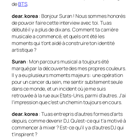
de
BTS
.
dear. korea
: Bonjour Suran ! Nous sommes honorés
de pouvoir faire cette interview avec toi. Tu as
débuté il y a plus de dix ans. Comment ta carrière
musicale a commencé, et quels ont été les
moments qui t’ont aidé à construire ton identité
artistique ?
Suran
: Mon parcours musical a toujours été
marqué par la découverte des mes propres couleurs.
Il y a eu plusieurs moments majeurs : une opération
pour un cancer du sein, me sentir subitement seule
dans ce monde, et un incident où je me suis
retrouvée à la rue aux Etats-Unis, parmi d’autres. J’ai
l’impression que c’est un chemin toujours en cours.
dear. korea
: Tu as entrepris d’autres formes d’arts
depuis, comme devenir DJ. Qu’est-ce qui t’a motivé à
commencer à mixer ? Est-ce qu’il y a d’autres DJ qui
t’inspirent ?