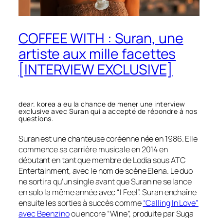
COFFEE WITH : Suran, une
artiste aux mille facettes
[INTERVIEW EXCLUSIVE]
dear. korea a eu la chance de mener une interview
exclusive avec Suran qui a accepté de répondre à nos
questions.
Suran est une chanteuse coréenne née en 1986. Elle
commence sa carrière musicale en 2014 en
débutant en tant que membre de Lodia sous ATC
Entertainment, avec le nom de scène Elena. Le duo
ne sortira qu’un single avant que Suran ne se lance
en solo la même année avec “I Feel”. Suran enchaîne
ensuite les sorties à succès comme
“Calling In Love”
avec Beenzino
ou encore “Wine”, produite par Suga