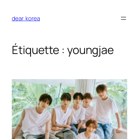
Aller
au
dear. korea
contenu
Étiquette :
youngjae