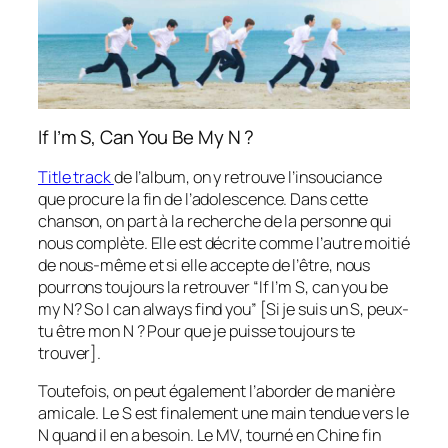
If I’m S, Can You Be My N ?
Title track
de l’album, on y retrouve l’insouciance
que procure la fin de l’adolescence. Dans cette
chanson, on part à la recherche de la personne qui
nous complète. Elle est décrite comme l’autre moitié
de nous-même et si elle accepte de l’être, nous
pourrons toujours la retrouver “If I’m S, can you be
my N? So I can always find you”
[Si je suis un S, peux-
tu être mon N ? Pour que je puisse toujours te
trouver].
Toutefois, on peut également l’aborder de manière
amicale. Le S est finalement une main tendue vers le
N quand il en a besoin. Le MV, tourné en Chine fin