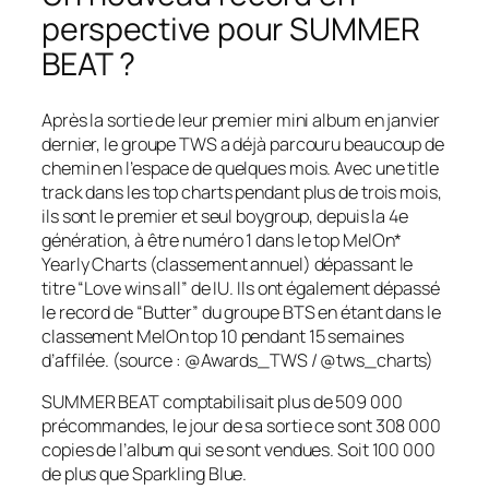
perspective pour SUMMER
BEAT ?
Après la sortie de leur premier mini album en janvier
dernier, le groupe TWS a déjà parcouru beaucoup de
chemin en l’espace de quelques mois. Avec une
title
track
dans les top charts pendant plus de trois mois,
ils sont le premier et seul boygroup, depuis la 4e
génération, à être numéro 1 dans le top MelOn*
Yearly Charts (classement annuel) dépassant le
titre “Love wins all” de IU. Ils ont également dépassé
le record de “Butter” du groupe BTS en étant dans le
classement MelOn top 10 pendant 15 semaines
d’affilée. (source : @Awards_TWS / @tws_charts)
SUMMER BEAT comptabilisait plus de 509 000
précommandes, le jour de sa sortie ce sont 308 000
copies de l’album qui se sont vendues. Soit 100 000
de plus que Sparkling Blue.