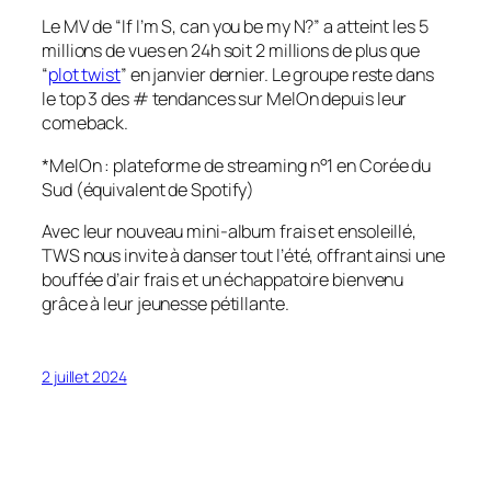
Le MV de “If I’m S, can you be my N?” a atteint les 5
millions de vues en 24h soit 2 millions de plus que
“
plot twist
” en janvier dernier. Le groupe reste dans
le top 3 des # tendances sur MelOn depuis leur
comeback.
*MelOn : plateforme de streaming n°1 en Corée du
Sud (équivalent de Spotify)
Avec leur nouveau mini-album frais et ensoleillé,
TWS nous invite à danser tout l’été, offrant ainsi une
bouffée d’air frais et un échappatoire bienvenu
grâce à leur jeunesse pétillante.
2 juillet 2024