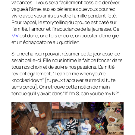
vacances. Il vous sera facilement possible de rêver,
vague à l’âme, aux expériences que vous pourrez
vivre avec vos amis ou votre famille pendant l’été.
Pour rappel, le storytelling du groupe est basé sur
l’amitié, l’amour et l’insouciance de la jeunesse. Ce
MV
est donc, une fois encore, un booster d’énergie
et un échappatoire au quotidien.
Si une chanson pouvait résumer cette jeunesse, ce
serait celle-ci. Elle nous intime le fait de foncer dans
tous nos choix et de suivre nos passions. L’amitié
revient également, “Lean on me when you’re
knocked down”
[tu peux t’appuyer sur moi si tu te
sens perdu]
. On retrouve cette notion de main
tendue qu’il y avait dans “If I’m S, can you be my N?“.