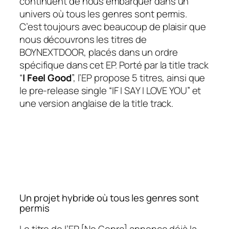
continuent de nous embarquer dans un
univers où tous les genres sont permis.
C’est toujours avec beaucoup de plaisir que
nous découvrons les titres de
BOYNEXTDOOR, placés dans un ordre
spécifique dans cet EP. Porté par la title track
“
I Feel Good
”, l’EP propose 5 titres, ainsi que
le pre-release single “IF I SAY I LOVE YOU” et
une version anglaise de la
title track
.
Un projet hybride où tous les genres sont
permis
Le titre de l’EP
[No Genre]
annonce déjà la