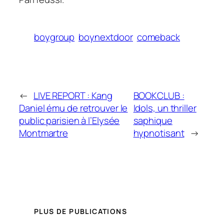
boygroup
boynextdoor
comeback
←
LIVE REPORT : Kang
BOOKCLUB :
Daniel ému de retrouver le
Idols, un thriller
public parisien à l’Elysée
saphique
Montmartre
hypnotisant
→
PLUS DE PUBLICATIONS