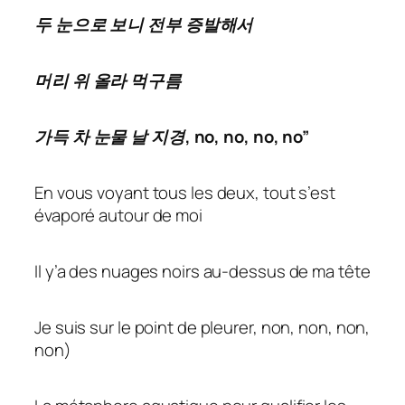
두 눈으로 보니 전부 증발해서
머리 위 올라 먹구름
가득 차 눈물 날 지경, no, no, no, no”
En vous voyant tous les deux, tout s’est
évaporé autour de moi
Il y’a des nuages noirs au-dessus de ma tête
Je suis sur le point de pleurer, non, non, non,
non)