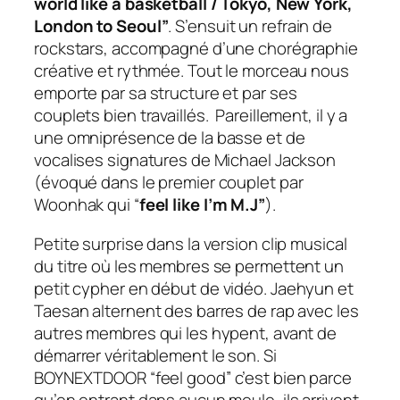
world like a basketball / Tokyo, New York,
London to Seoul”
. S’ensuit un refrain de
rockstars, accompagné d’une chorégraphie
créative et rythmée. Tout le morceau nous
emporte par sa structure et par ses
couplets bien travaillés. Pareillement, il y a
une omniprésence de la basse et de
vocalises signatures de Michael Jackson
(évoqué dans le premier couplet par
Woonhak qui “
feel like I’m M.J”
).
Petite surprise dans la version clip musical
du titre où les membres se permettent un
petit
cypher
en début de vidéo. Jaehyun et
Taesan alternent des barres de rap avec les
autres membres qui les hypent, avant de
démarrer véritablement le son. Si
BOYNEXTDOOR “feel good” c’est bien parce
qu’en entrant dans aucun moule, ils arrivent