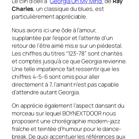
Le clin d’oeil à “
Georgia On My Mind”
de
Ray
Charles
, un classique du blues, est
particulièrement appréciable.
Nous avons ici une ôde à l’amour,
supplantée par l’espoir et l’attente d’un
retour de l’être aimé mis.e sur un piédestal.
Les chiffres du titres “123-78” sont chantés
et comptés jusqu’à ce que Georgia revienne.
Une telle impatience fait ressentir que les
chiffres 4-5-6 sont omis pour aller
directement à 7, l’amant n’est pas capable
d’attendre autant Georgia.
On apprécie également l’aspect dansant du
morceau sur lequel BOYNEXTDOOR nous
proposent une chorégraphie modern-jazz
fraîche et teintée d’humour pour le
dance-
break
. De quoi accentuer les références aux