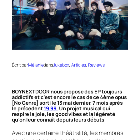
Écrit par
Mélanie
dans
Jukebox
, 
Articles
, 
Reviews
BOYNEXTDOOR nous propose des EP toujours
addictifs et c’est encore le cas de ce 4ème opus
[No Genre]
sorti le 13 mai dernier, 7 mois après
le précédent
19.99.
Un projet musical qui
respire la joie, les
good vibes
et la légèreté
qu’on leur connaît depuis leurs débuts
.
Avec une certaine théâtralité, les membres