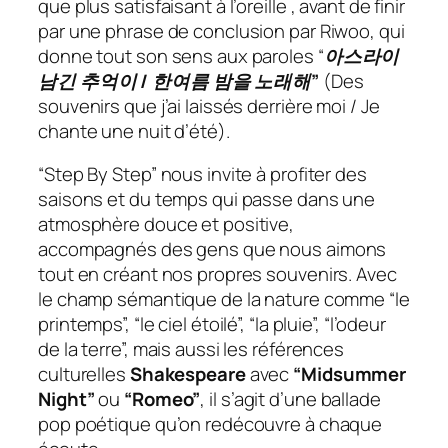
que plus satisfaisant à l’oreille , avant de finir
par une phrase de conclusion par Riwoo, qui
donne tout son sens aux paroles “
아스라이
남긴 추억이 / 한여름 밤을 노래해”
(Des
souvenirs que j’ai laissés derrière moi / Je
chante une nuit d’été).
“Step By Step” nous invite à profiter des
saisons et du temps qui passe dans une
atmosphère douce et positive,
accompagnés des gens que nous aimons
tout en créant nos propres souvenirs. Avec
le champ sémantique de la nature comme “le
printemps”, “le ciel étoilé”, “la pluie”, “l’odeur
de la terre”, mais aussi les références
culturelles
Shakespeare
avec
“Midsummer
Night”
ou
“Romeo”
, il s’agit d’une ballade
pop poétique qu’on redécouvre à chaque