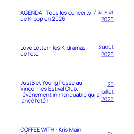
7 janvier
AGENDA : Tous les concerts
de K-pop en 2026
2026
3 août
Love Letter : les K-dramas
de l’été
2026
JustB et Young Posse au
25
Vincennes Estival Club,
juillet
l’événement immanquable qui a
2026
lancé l’été !
COFFEE WITH : Kris Main
24