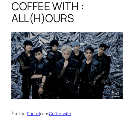
COFFEE WITH :
ALL(H)OURS
Écrit par
Rachel
dans
Coffee with