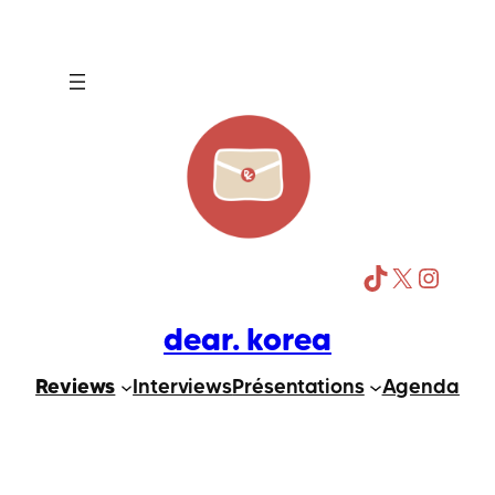
Aller
au
contenu
TikTok
X
Instagram
dear. korea
Reviews
Interviews
Présentations
Agenda