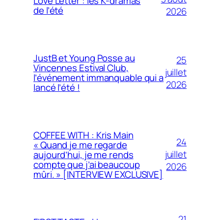
Love Letter : les K-dramas
de l’été
2026
JustB et Young Posse au
25
Vincennes Estival Club,
juillet
l’événement immanquable qui a
2026
lancé l’été !
COFFEE WITH : Kris Main
24
« Quand je me regarde
juillet
aujourd’hui, je me rends
compte que j’ai beaucoup
2026
mûri. » [INTERVIEW EXCLUSIVE]
21