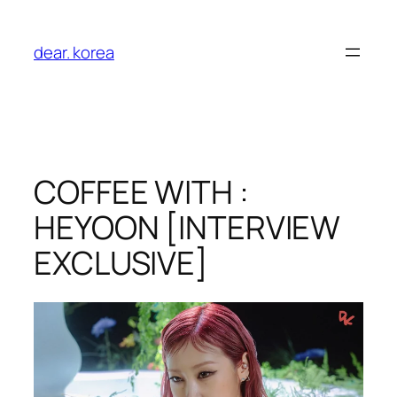
Aller
au
dear. korea
contenu
COFFEE WITH :
HEYOON [INTERVIEW
EXCLUSIVE]