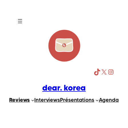
Aller
au
contenu
TikTok
X
Instagram
dear. korea
Reviews
Interviews
Présentations
Agenda