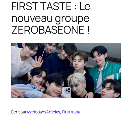
FIRST TASTE : Le
nouveau groupe
ZEROBASEONE !
Écrit par
Astrid
dans
Articles
, 
First taste