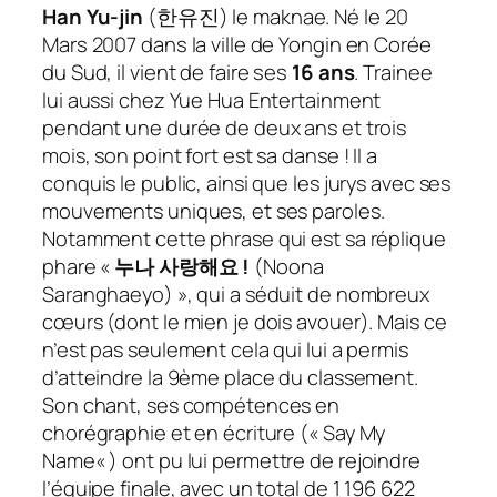
Han Yu-jin
(
한유진
) le maknae. Né le 20
Mars 2007 dans la ville de Yongin en Corée
du Sud, il vient de faire ses
16 ans
.
Trainee
lui aussi chez Yue Hua Entertainment
pendant une durée de deux ans et trois
mois, son point fort est sa danse ! Il a
conquis le public, ainsi que les jurys avec ses
mouvements uniques, et ses paroles.
Notamment cette phrase qui est sa réplique
phare «
누나
사랑해요
!
(Noona
Saranghaeyo) », qui a séduit de nombreux
cœurs (dont le mien je dois avouer). Mais ce
n’est pas seulement cela qui lui a permis
d’atteindre la 9ème place du classement.
Son chant, ses compétences en
chorégraphie et en écriture («
Say My
Name
« ) ont pu lui permettre de rejoindre
l’équipe finale, avec un total de 1 196 622