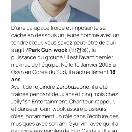
D’une carapace froide et imposante se
cache en dessous un jeune homme avec un
tendre cœur, vous savez peut-être de qui il
s’agit ?
Park Gun-wook
(
박건욱
), la
puissance du groupe ! Il est l’avant dernier
maknae de l’équipe. Né le 10 Janvier 2005 à
Osan en Corée du Sud, il a actuellement
18
ans
.
Avant de rejoindre Zerobaseone, il a été
trainee pendant deux ans et cinq mois chez
Jellyfish Entertainment. Chanteur, rappeur,
et danseur, Gun-wook assure plusieurs
rôles, notamment un rôle dans l’écriture des
musiques avec son ami Gyu-vin, avec qui il a
participé aux paroles de «
En Garde
» ! Il a su