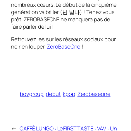
nombreux cœurs. Le début de la cinquième
génération va briller (
난
빛나
) ! Tenez vous
prêt, ZEROBASEONE ne manquera pas de
faire parler de lui !
Retrouvez les sur les réseaux sociaux pour
ne rien louper,
ZeroBaseOne
!
boygroup
debut
kpop
Zerobaseone
←
CAFFÈ LUNGO : Le
FIRST TASTE : VAV : Un