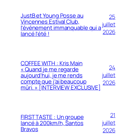
JustB et Young Posse au
25
Vincennes Estival Club,
juillet
l’événement immanquable qui a
2026
lancé l’été !
COFFEE WITH : Kris Main
24
« Quand je me regarde
juillet
aujourd’hui, je me rends
compte que j’ai beaucoup
2026
mûri. » [INTERVIEW EXCLUSIVE]
21
FIRST TASTE : Un groupe
juillet
lancé à 200km/h, Santos
Bravos
2026