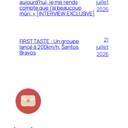
juillet
aujourd’hui, je me rends
compte que j’ai beaucoup
2026
mûri. » [INTERVIEW EXCLUSIVE]
21
FIRST TASTE : Un groupe
juillet
lancé à 200km/h, Santos
Bravos
2026