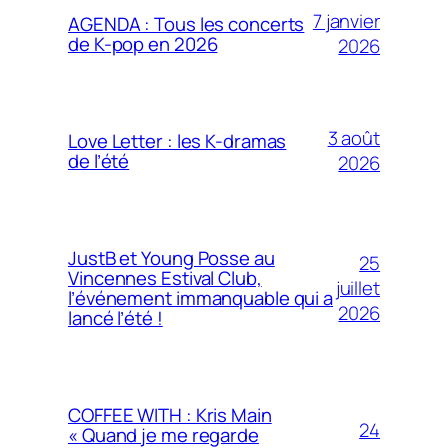
7 janvier
AGENDA : Tous les concerts
de K-pop en 2026
2026
3 août
Love Letter : les K-dramas
de l’été
2026
JustB et Young Posse au
25
Vincennes Estival Club,
juillet
l’événement immanquable qui a
2026
lancé l’été !
COFFEE WITH : Kris Main
24
« Quand je me regarde