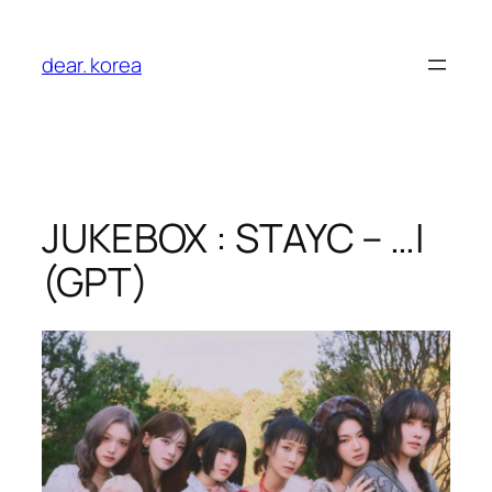
Aller
au
dear. korea
contenu
JUKEBOX : STAYC – …I
(GPT)