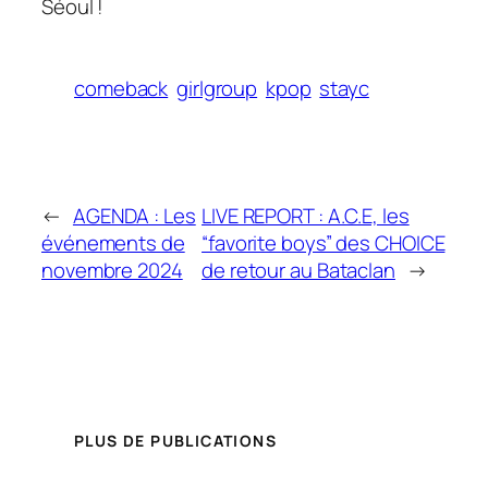
Séoul !
comeback
girlgroup
kpop
stayc
←
AGENDA : Les
LIVE REPORT : A.C.E, les
événements de
“favorite boys” des CHOICE
novembre 2024
de retour au Bataclan
→
PLUS DE PUBLICATIONS