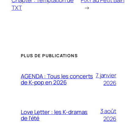
Chapter : Temptation de
PIXY au Petit Bain
TXT
→
PLUS DE PUBLICATIONS
7 janvier
AGENDA : Tous les concerts
de K-pop en 2026
2026
3 août
Love Letter : les K-dramas
de l’été
2026