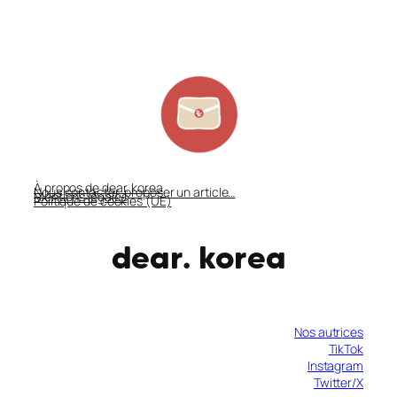
À propos de dear. korea
Nous contacter, proposer un article…
Mentions légales
Politique de cookies (UE)
dear. korea
Nos autrices
TikTok
Instagram
Twitter/X