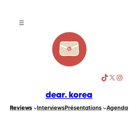
Aller
au
contenu
TikTok
X
Instagram
dear. korea
Reviews
Interviews
Présentations
Agenda