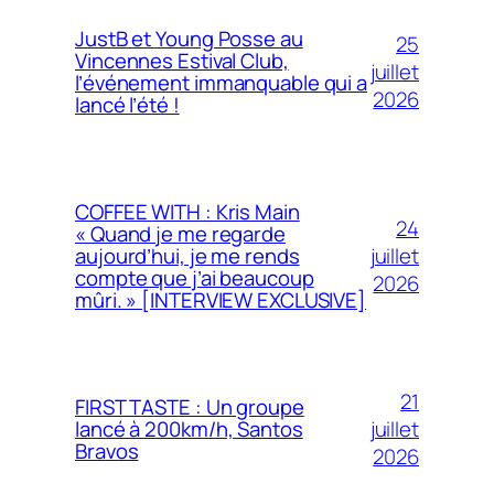
JustB et Young Posse au
25
Vincennes Estival Club,
juillet
l’événement immanquable qui a
2026
lancé l’été !
COFFEE WITH : Kris Main
24
« Quand je me regarde
juillet
aujourd’hui, je me rends
compte que j’ai beaucoup
2026
mûri. » [INTERVIEW EXCLUSIVE]
21
FIRST TASTE : Un groupe
juillet
lancé à 200km/h, Santos
Bravos
2026