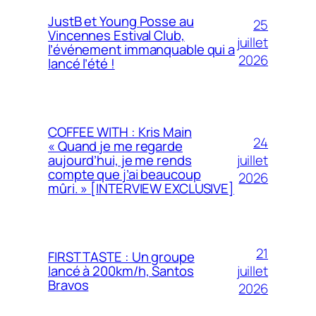
JustB et Young Posse au
25
Vincennes Estival Club,
juillet
l’événement immanquable qui a
2026
lancé l’été !
COFFEE WITH : Kris Main
24
« Quand je me regarde
juillet
aujourd’hui, je me rends
compte que j’ai beaucoup
2026
mûri. » [INTERVIEW EXCLUSIVE]
21
FIRST TASTE : Un groupe
juillet
lancé à 200km/h, Santos
Bravos
2026