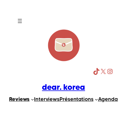
Aller
au
contenu
TikTok
X
Instagram
dear. korea
Reviews
Interviews
Présentations
Agenda