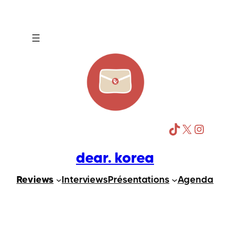
Aller
au
contenu
TikTok
X
Instagram
dear. korea
Reviews
Interviews
Présentations
Agenda