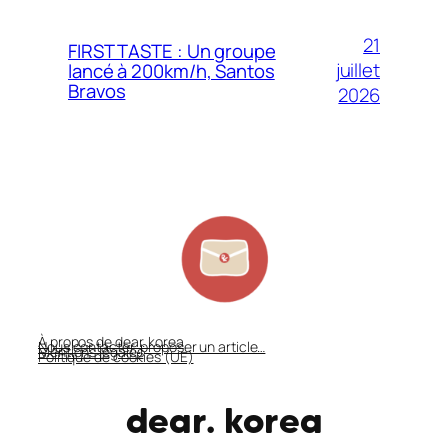
21
FIRST TASTE : Un groupe
juillet
lancé à 200km/h, Santos
Bravos
2026
À propos de dear. korea
Nous contacter, proposer un article…
Mentions légales
Politique de cookies (UE)
dear. korea