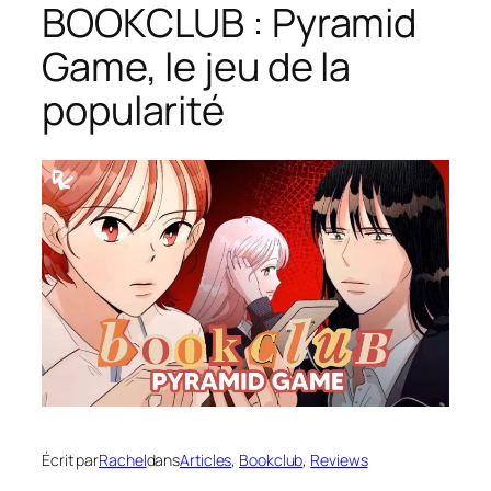
BOOKCLUB : Pyramid
Game, le jeu de la
popularité
Écrit par
Rachel
dans
Articles
, 
Bookclub
, 
Reviews