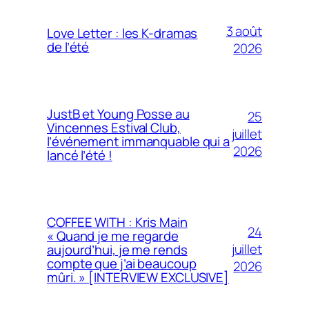
3 août
Love Letter : les K-dramas
de l’été
2026
JustB et Young Posse au
25
Vincennes Estival Club,
juillet
l’événement immanquable qui a
2026
lancé l’été !
COFFEE WITH : Kris Main
24
« Quand je me regarde
juillet
aujourd’hui, je me rends
compte que j’ai beaucoup
2026
mûri. » [INTERVIEW EXCLUSIVE]