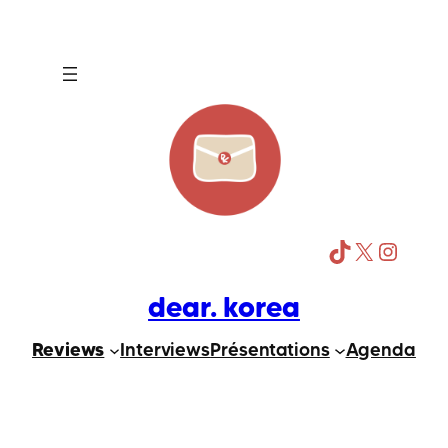
Aller
au
contenu
TikTok
X
Instagram
dear. korea
Reviews
Interviews
Présentations
Agenda