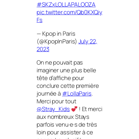
#SKZxLOLLAPALOOZA
pic.twitter.com/Qb0KXQiy
Fs
— Kpop in Paris
(@KpopInParis)
July 22,
2023
On ne pouvait pas
imaginer une plus belle
tête d’affiche pour
conclure cette première
journée à
#LollaParis
.
Merci pour tout
@Stray_Kids
! Et merci
aux nombreux Stays
parfois venu·e·s de très
loin pour assister à ce