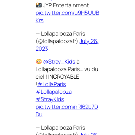
JYP Entertainment
pic.twitter.com/u9H5UUB
Krs
— Lollapalooza Paris
(@lollapaloozafr)
July 26,
2023
@Stray_Kids
à
Lollapalooza Paris… vu du
ciel ! INCROYABLE
!
#LollaParis
#Lollapalooza
#StrayKids
pic.twitter.com/nRl62b7D
Du
— Lollapalooza Paris
(@lollapaloozafr)
July 26,