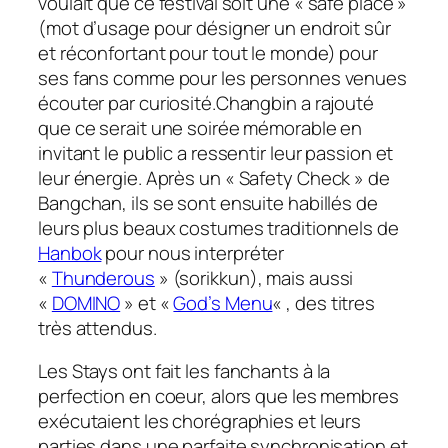
voulait que ce festival soit une
« safe place
»
(mot d’usage pour désigner un endroit sûr
et réconfortant pour tout le monde) pour
ses fans comme pour les personnes venues
écouter par curiosité.Changbin a rajouté
que ce serait une soirée mémorable en
invitant le public a ressentir leur passion et
leur énergie. Après un
« Safety Check »
de
Bangchan, ils se sont ensuite habillés de
leurs plus beaux costumes traditionnels de
Hanbok
pour nous interpréter
«
Thunderous
» (sorikkun), mais aussi
«
DOMINO
» et «
God’s Menu
« , des titres
très attendus.
Les Stays ont fait les
fanchants
à la
perfection en coeur, alors que les membres
exécutaient les chorégraphies et leurs
parties dans une parfaite synchronisation et