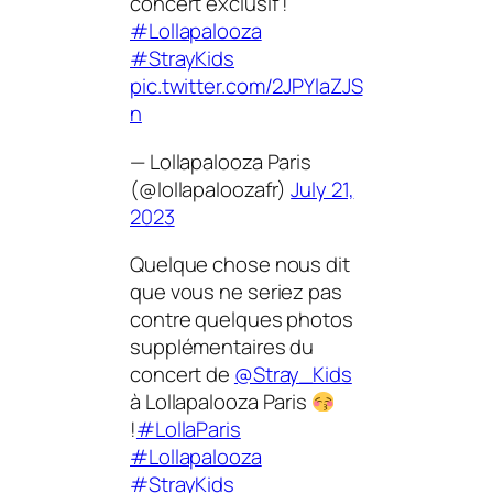
concert exclusif !
#Lollapalooza
#StrayKids
pic.twitter.com/2JPYlaZJS
n
— Lollapalooza Paris
(@lollapaloozafr)
July 21,
2023
Quelque chose nous dit
que vous ne seriez pas
contre quelques photos
supplémentaires du
concert de
@Stray_Kids
à Lollapalooza Paris
!
#LollaParis
#Lollapalooza
#StrayKids