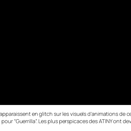
s apparaissent en
glitch
sur les visuels d’animations de 
pour “Guerrilla”. Les plus perspicaces des ATINY ont de