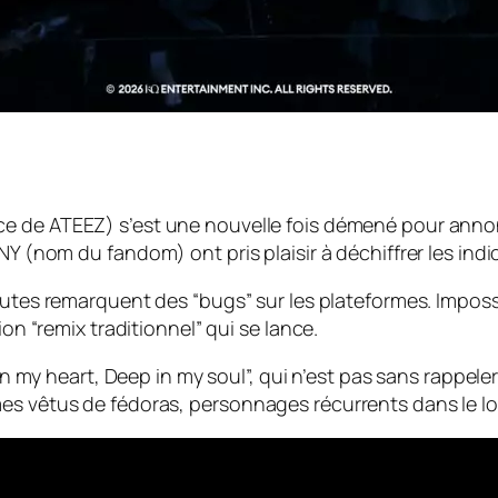
ce de ATEEZ) s’est une nouvelle fois démené pour anno
TINY (nom du
fandom
) ont pris plaisir à déchiffrer les i
nautes remarquent des “
bugs
” sur les plateformes. Impos
ion “remix traditionnel” qui se lance.
in my heart, Deep in my soul”, qui n’est pas sans rappeler
mes vêtus de fédoras, personnages récurrents dans le
l