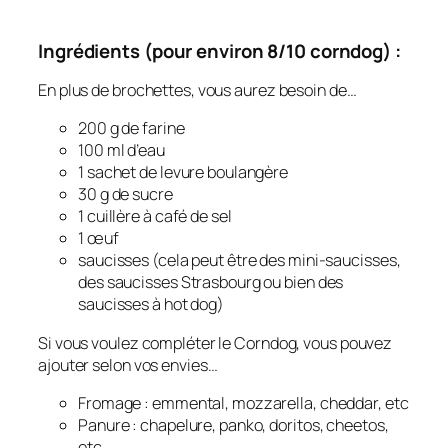
Ingrédients (pour environ 8/10 corndog) :
En plus de brochettes, vous aurez besoin de…
200 g de farine
100 ml d’eau
1 sachet de levure boulangère
30 g de sucre
1 cuillère à café de sel
1 œuf
saucisses (cela peut être des mini-saucisses,
des saucisses Strasbourg ou bien des
saucisses à hot dog)
Si vous voulez compléter le Corndog, vous pouvez
ajouter selon vos envies…
Fromage : emmental, mozzarella, cheddar, etc
Panure : chapelure, panko, doritos, cheetos,
etc