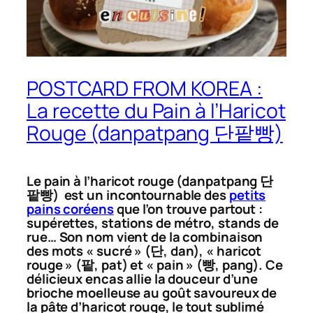
POSTCARD FROM KOREA :
La recette du Pain à l’Haricot
Rouge (danpatpang 단팥빵)
Le pain à l’haricot rouge (
danpatpang
단
팥빵) est un incontournable des
petits
pains coréens
que l’on trouve partout :
supérettes, stations de métro, stands de
rue… Son nom vient de la combinaison
des mots « sucré » (단,
dan
), « haricot
rouge » (팥,
pat
) et « pain » (빵,
pang
). Ce
délicieux encas allie la douceur d’une
brioche moelleuse au goût savoureux de
la pâte d’haricot rouge, le tout sublimé