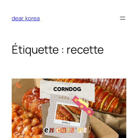
Aller
au
dear. korea
contenu
Étiquette :
recette