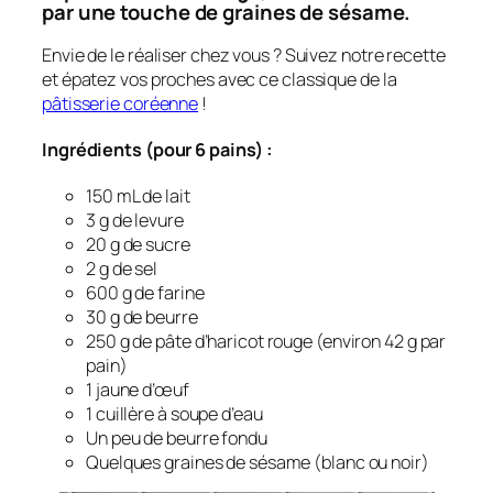
par une touche de graines de sésame.
Envie de le réaliser chez vous ? Suivez notre recette
et épatez vos proches avec ce classique de la
pâtisserie coréenne
!
Ingrédients (pour 6 pains) :
150 mL de lait
3 g de levure
20 g de sucre
2 g de sel
600 g de farine
30 g de beurre
250 g de pâte d’haricot rouge (environ 42 g par
pain)
1 jaune d’œuf
1 cuillère à soupe d’eau
Un peu de beurre fondu
Quelques graines de sésame (blanc ou noir)