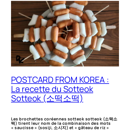
POSTCARD FROM KOREA :
La recette du Sotteok
Sotteok (소떡소떡)
Les brochettes coréennes sotteok sotteok (소떡소
떡) tirent leur nom de la combinaison des mots
« saucisse » (
sosiji
, 소시지) et « gâteau de riz »