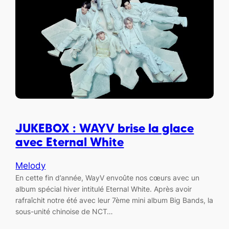
JUKEBOX : WAYV brise la glace
avec Eternal White
Melody
En cette fin d’année, WayV envoûte nos cœurs avec un
album spécial hiver intitulé Eternal White. Après avoir
rafraîchit notre été avec leur 7ème mini album Big Bands, la
sous-unité chinoise de NCT…