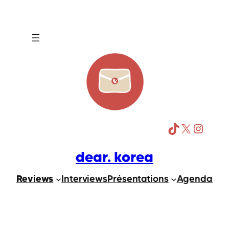
Aller
au
contenu
TikTok
X
Instagram
dear. korea
Reviews
Interviews
Présentations
Agenda