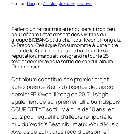
Écrit par
Nes
dans
Articles
, 
Jukebox
, 
Reviews
Parler d’un retour très attendu serait trop peu
pour décrire l’état d’esprit des VIP, fans du
groupe BIGBANG et du chanteur Kwon Ji Yong aka
G-Dragon. Celui que l’on surnomme à juste titre
le roi de la Kpop, toujours à la hauteur de sa
réputation, marquait son grand retour le 25
février dernier avec la sortie de son full album
Übermensch
.
Cet album constitue son premier projet
après près de 8 ans d’absence depuis son
dernier EP
Kwon Ji Yong
en 2017. Il s’agit
également de son premier
full album
depuis
COUP D’ETAT
sorti il y a plus de 10 ans, en
2012 pour lequel il a d’ailleurs remporté le
prix du
World’s Best Album aux World Music
Awards
de 2014, gros record personnel)